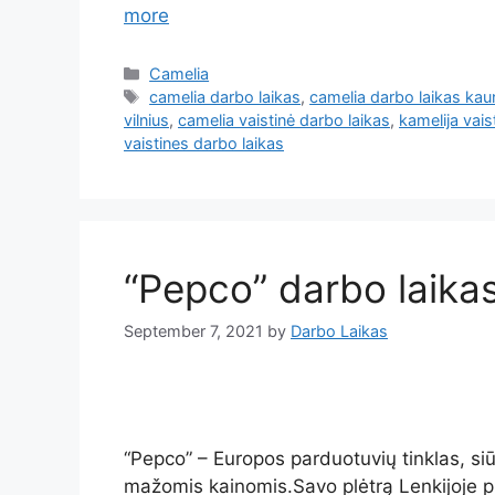
more
Camelia
camelia darbo laikas
,
camelia darbo laikas ka
vilnius
,
camelia vaistinė darbo laikas
,
kamelija vais
vaistines darbo laikas
“Pepco” darbo laika
September 7, 2021
by
Darbo Laikas
“Pepco” – Europos parduotuvių tinklas, si
mažomis kainomis.Savo plėtrą Lenkijoje p