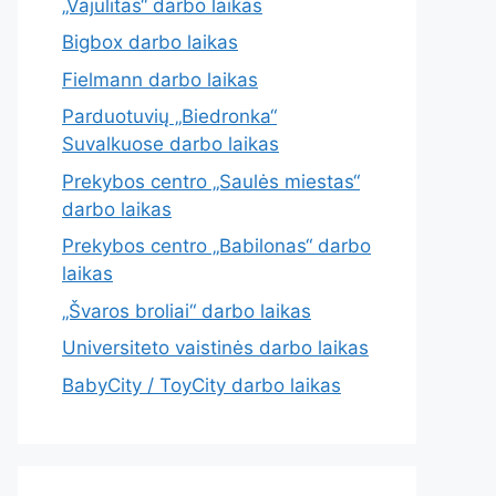
„Vajulitas“ darbo laikas
Bigbox darbo laikas
Fielmann darbo laikas
Parduotuvių „Biedronka“
Suvalkuose darbo laikas
Prekybos centro „Saulės miestas“
darbo laikas
Prekybos centro „Babilonas“ darbo
laikas
„Švaros broliai“ darbo laikas
Universiteto vaistinės darbo laikas
BabyCity / ToyCity darbo laikas