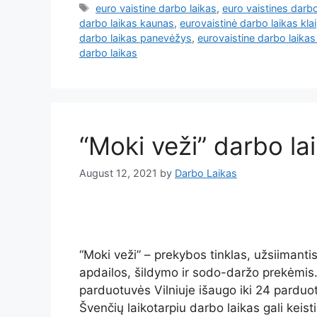
euro vaistine darbo laikas
,
euro vaistines darbo
darbo laikas kaunas
,
eurovaistinė darbo laikas kla
darbo laikas panevėžys
,
eurovaistine darbo laikas 
darbo laikas
“Moki veži” darbo la
August 12, 2021
by
Darbo Laikas
“Moki veži” – prekybos tinklas, užsiiman
apdailos, šildymo ir sodo-daržo prekėmis.
parduotuvės Vilniuje išaugo iki 24 parduo
Švenčių laikotarpiu darbo laikas gali keist