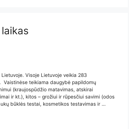
 laikas
Lietuvoje. Visoje Lietuvoje veikia 283
ą. Vaistinėse teikiama daugybė papildomų
inimui (kraujospūdžio matavimas, atskirai
mai ir kt.), kitos – grožiui ir rūpesčiui savimi (odos
aukų būklės testai, kosmetikos testavimas ir …