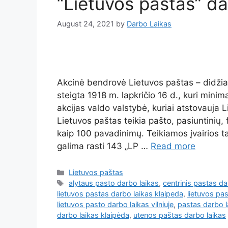
“Lietuvos paštas” da
August 24, 2021
by
Darbo Laikas
Akcinė bendrovė Lietuvos paštas – didžiau
steigta 1918 m. lapkričio 16 d., kuri mini
akcijas valdo valstybė, kuriai atstovauja 
Lietuvos paštas teikia pašto, pasiuntinių, 
kaip 100 pavadinimų. Teikiamos įvairios ta
galima rasti 143 „LP …
Read more
Lietuvos paštas
alytaus pasto darbo laikas
,
centrinis pastas da
lietuvos pastas darbo laikas klaipeda
,
lietuvos pa
lietuvos pasto darbo laikas vilniuje
,
pastas darbo l
darbo laikas klaipėda
,
utenos paštas darbo laikas