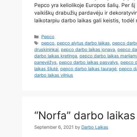
Pepco yra keliolikoje Europos šalių. Per š
vaikiškų drabužių pardavėju ir dekoratyvin
laikotarpiu darbo laikas gali keistis, todė
Pepco
pepco
,
pepco alytus darbo laikas
,
pepco darbo
druskininkai
,
pepco darbo laikas jonava
,
pepco da
darbo laikas kretinga
,
pepco darbo laikas marijam
panevėžys
,
pepco darbo laikas pasvalys
,
pepco d
laikas šilutė
,
pepco darbo laikas tauragė
,
pepco d
darbo laikas vilnius
“Norfa” darbo laikas
September 6, 2021
by
Darbo Laikas