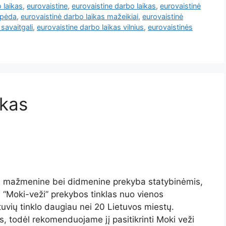
 laikas
,
eurovaistine
,
eurovaistine darbo laikas
,
eurovaistinė
ipėda
,
eurovaistinė darbo laikas mažeikiai
,
eurovaistinė
savaitgali
,
eurovaistine darbo laikas vilnius
,
eurovaistinės
ikas
tis mažmenine bei didmenine prekyba statybinėmis,
 “Moki-veži” prekybos tinklas nuo vienos
tuvių tinklo daugiau nei 20 Lietuvos miestų.
is, todėl rekomenduojame jį pasitikrinti Moki veži