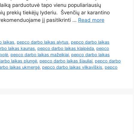
į laiką parduotuvė tapo vienu populiariausių
ių prekių tiekėjų lyderiu. Švenčių ar karantino
l rekomenduojame jį pasitikrinti …
Read more
 laikas
,
pepco darbo laikas alytus
,
pepco darbo laikas
rbo laikas kaunas
,
pepco darbo laikas klaipėda
,
pepco
polė
,
pepco darbo laikas mažeikiai
,
pepco darbo laikas
arbo laikas plungė
,
pepco darbo laikas šiauliai
,
pepco darbo
arbo laikas ukmergė
,
pepco darbo laikas vilkaviškis
,
pepco