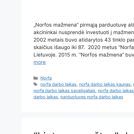
„Norfos mažmena“ pirmąją parduotuvę ati
akcininkai nusprendė investuoti į mažmen
2002 metais buvo atidarytos 43 tinklo pa
skaičius išaugo iki 87. 2020 metus “Norf
Lietuvoje. 2015 m. “Norfos mažmena“ buvo
more
Norfa
norfa darbo laikas
,
norfa darbo laikas kaunas
,
norfa darbo laikas savaitgaliais
,
norfa darbo laikas 
darbo laikas
,
parduotuves norfa darbo laikas