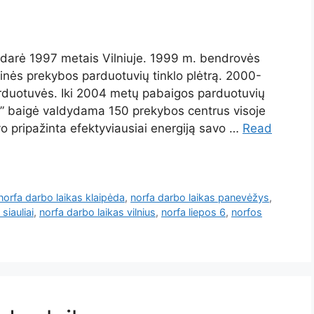
darė 1997 metais Vilniuje. 1999 m. bendrovės
inės prekybos parduotuvių tinklo plėtrą. 2000-
rduotuvės. Iki 2004 metų pabaigos parduotuvių
a” baigė valdydama 150 prekybos centrus visoje
 pripažinta efektyviausiai energiją savo …
Read
norfa darbo laikas klaipėda
,
norfa darbo laikas panevėžys
,
siauliai
,
norfa darbo laikas vilnius
,
norfa liepos 6
,
norfos