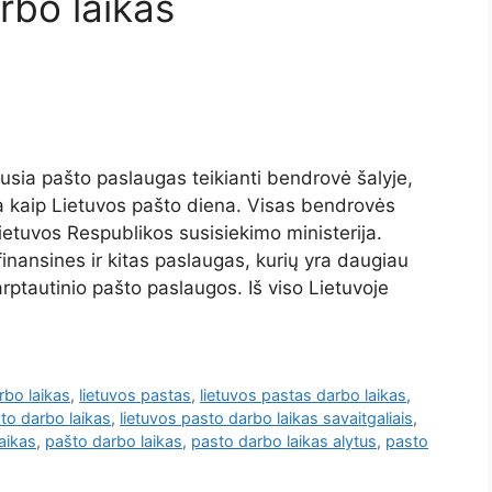
rbo laikas
sia pašto paslaugas teikianti bendrovė šalyje,
ma kaip Lietuvos pašto diena. Visas bendrovės
Lietuvos Respublikos susisiekimo ministerija.
finansines ir kitas paslaugas, kurių yra daugiau
rptautinio pašto paslaugos. Iš viso Lietuvoje
rbo laikas
,
lietuvos pastas
,
lietuvos pastas darbo laikas
,
sto darbo laikas
,
lietuvos pasto darbo laikas savaitgaliais
,
aikas
,
pašto darbo laikas
,
pasto darbo laikas alytus
,
pasto