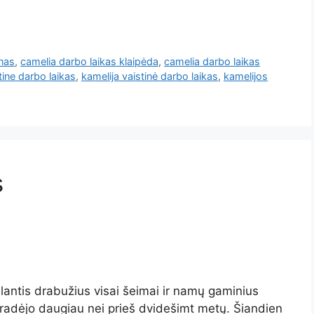
unas
,
camelia darbo laikas klaipėda
,
camelia darbo laikas
tine darbo laikas
,
kamelija vaistinė darbo laikas
,
kamelijos
s
ūlantis drabužius visai šeimai ir namų gaminius
radėjo daugiau nei prieš dvidešimt metų. Šiandien