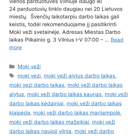
vienos parduotuvės Vilniuje išaugo iki
24 parduotuvių tinklo daugiau nei 20 Lietuvos
miestų. Švenčių laikotarpiu darbo laikas gali
keistis, todėl rekomenduojame jį pasitikrinti
Moki veži svetainėje. Adresas Miestas Darbo
laikas Pilkalnio g. 3 Vilnius I-V 07:00 – …
Read
more
Moki veži
moki vezi
,
moki veži alytus darbo laikas
,
moki vezi darbo laikas
,
moki veži darbo laikas
alytus
,
moki veži darbo laikas kaunas
,
moki veži
darbo laikas kėdainiai
,
moki veži darbo laikas
klaipėda
,
moki veži darbo laikas marijampolė
,
moki veži darbo laikas mažeikiai
,
moki veži
darbo laikas naujoji vilnia
,
moki veži darbo