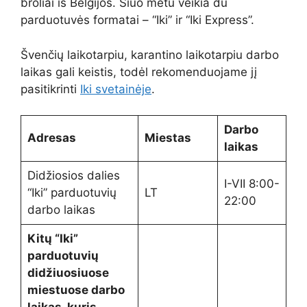
broliai iš Belgijos. Šiuo metu veikia du
parduotuvės formatai – “Iki” ir “Iki Express”.
Švenčių laikotarpiu, karantino laikotarpiu darbo
laikas gali keistis, todėl rekomenduojame jį
pasitikrinti
Iki svetainėje
.
Darbo
Adresas
Miestas
laikas
Didžiosios dalies
I-VII 8:00-
“Iki” parduotuvių
LT
22:00
darbo laikas
Kitų “Iki”
parduotuvių
didžiuosiuose
miestuose darbo