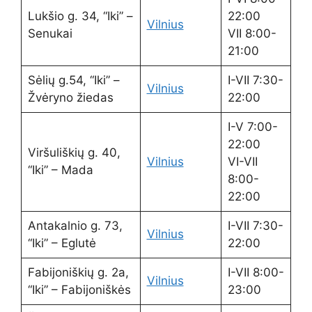
Lukšio g. 34, “Iki” –
22:00
Vilnius
Senukai
VII 8:00-
21:00
Sėlių g.54, “Iki” –
I-VII 7:30-
Vilnius
Žvėryno žiedas
22:00
I-V 7:00-
22:00
Viršuliškių g. 40,
Vilnius
VI-VII
“Iki” – Mada
8:00-
22:00
Antakalnio g. 73,
I-VII 7:30-
Vilnius
“Iki” – Eglutė
22:00
Fabijoniškių g. 2a,
I-VII 8:00-
Vilnius
“Iki” – Fabijoniškės
23:00