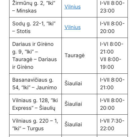
Žirmūnų g. 2, “Iki”
I-VII 8:00-
Vilnius
– Minskas
23:00
Sodų g. 22-1, “Iki”
I-VII 8:00-
Vilnius
– Stotis
20:00
Dariaus ir Girėno
I-VI 8:00-
g. 9, “Iki” –
21:00
Tauragė
Tauragė – Dariaus
VII 8:00-
ir Girėno
19:00
Basanavičiaus g.
I-VII 8:00-
Šiauliai
54, “Iki” – Jaunimo
21:00
Vilniaus g. 128, “Iki
I-VII 8:00-
Šiauliai
Express” – Šiaulių
20:00
Vilniaus g. 220 – 1,
I-VII 7:30-
Šiauliai
“Iki” – Turgus
22:00