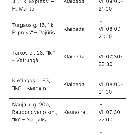
31, “Iki Express” –
Klaipėda
VII 08:00-
H. Manto
21:00
I-
Turgaus g. 16, “Iki
Klaipėda
VII 08:00-
Express” – Pajūris
21:00
I-
Taikos pr. 28, “Iki”
Klaipėda
VII 07:30-
– Vėtrungė
22:30
I-
Kretingos g. 83,
Klaipėda
VII 08:00-
“Iki” – Kaimelis
21:00
Naujalio g. 20b,
I-
Raudondvario km.,
Kauno raj.
VII 07:30-
“Iki” – Naujalis
22:00
I-