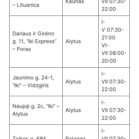
Kaunas
VII 07:30-
– Lituanica
22:00
I-
V 07:30-
Dariaus ir Girėno
21:00
g. 11, “Iki Express”
Alytus
VI-
– Poras
VII 08:00-
20:00
I-
Jaunimo g. 24-1,
Alytus
VII 07:30-
“Iki” – Vidzgiris
22:00
I-
Naujoji g. 2c, “Iki” –
Alytus
VII 07:30-
Alytus
22:00
I-
Taikos g. 68A
Palanga
VII 07:30-