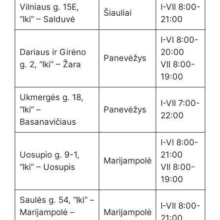
Vilniaus g. 15E,
I-VII 8:00-
Šiauliai
“Iki” – Salduvė
21:00
I-VI 8:00-
Dariaus ir Girėno
20:00
Panevėžys
g. 2, “Iki” – Žara
VII 8:00-
19:00
Ukmergės g. 18,
I-VII 7:00-
“Iki” –
Panevėžys
22:00
Basanavičiaus
I-VI 8:00-
Uosupio g. 9-1,
21:00
Marijampolė
“Iki” – Uosupis
VII 8:00-
19:00
Saulės g. 54, “Iki” –
I-VII 8:00-
Marijampolė –
Marijampolė
21:00