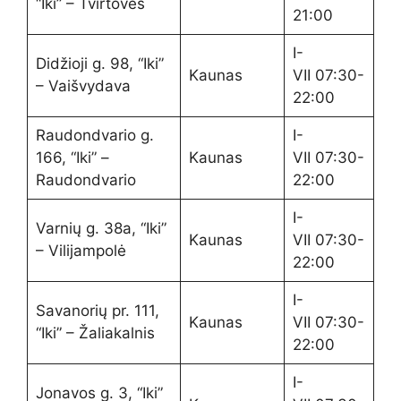
“Iki” – Tvirtovės
21:00
I-
Didžioji g. 98, “Iki”
Kaunas
VII 07:30-
– Vaišvydava
22:00
Raudondvario g.
I-
166, “Iki” –
Kaunas
VII 07:30-
Raudondvario
22:00
I-
Varnių g. 38a, “Iki”
Kaunas
VII 07:30-
– Vilijampolė
22:00
I-
Savanorių pr. 111,
Kaunas
VII 07:30-
“Iki” – Žaliakalnis
22:00
I-
Jonavos g. 3, “Iki”