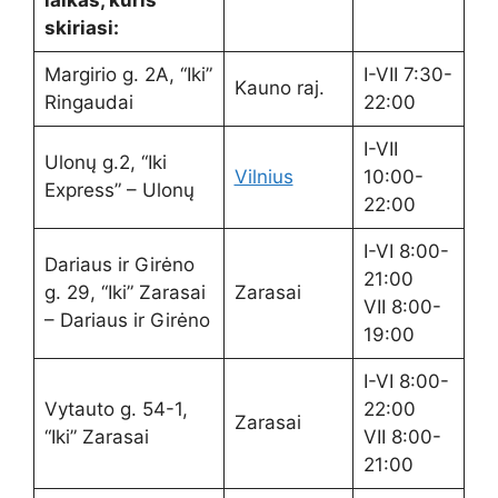
laikas, kuris
skiriasi:
Margirio g. 2A, “Iki”
I-VII 7:30-
Kauno raj.
Ringaudai
22:00
I-VII
Ulonų g.2, “Iki
Vilnius
10:00-
Express” – Ulonų
22:00
I-VI 8:00-
Dariaus ir Girėno
21:00
g. 29, “Iki” Zarasai
Zarasai
VII 8:00-
– Dariaus ir Girėno
19:00
I-VI 8:00-
Vytauto g. 54-1,
22:00
Zarasai
“Iki” Zarasai
VII 8:00-
21:00