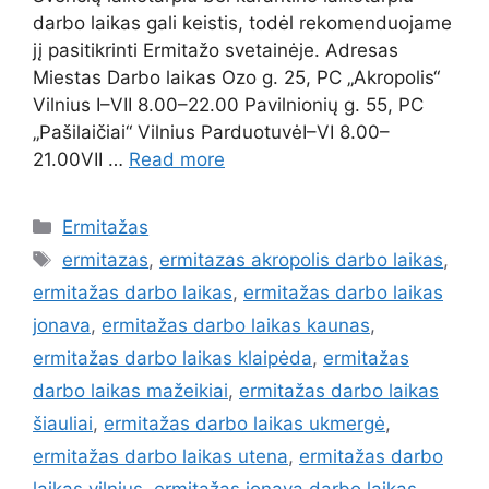
darbo laikas gali keistis, todėl rekomenduojame
jį pasitikrinti Ermitažo svetainėje. Adresas
Miestas Darbo laikas Ozo g. 25, PC „Akropolis“
Vilnius I–VII 8.00–22.00 Pavilnionių g. 55, PC
„Pašilaičiai“ Vilnius ParduotuvėI–VI 8.00–
21.00VII …
Read more
Ermitažas
ermitazas
,
ermitazas akropolis darbo laikas
,
ermitažas darbo laikas
,
ermitažas darbo laikas
jonava
,
ermitažas darbo laikas kaunas
,
ermitažas darbo laikas klaipėda
,
ermitažas
darbo laikas mažeikiai
,
ermitažas darbo laikas
šiauliai
,
ermitažas darbo laikas ukmergė
,
ermitažas darbo laikas utena
,
ermitažas darbo