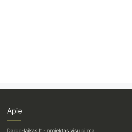
Apie
Darbo-laikas.lt - projektas visų pirma