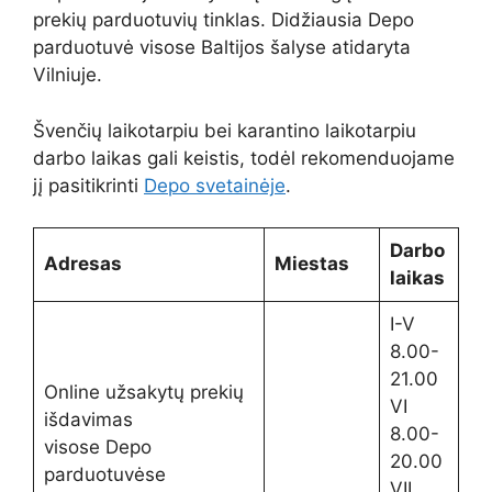
prekių parduotuvių tinklas. Didžiausia Depo
parduotuvė visose Baltijos šalyse atidaryta
Vilniuje.
Švenčių laikotarpiu bei karantino laikotarpiu
darbo laikas gali keistis, todėl rekomenduojame
jį pasitikrinti
Depo svetainėje
.
Darbo
Adresas
Miestas
laikas
I-V
8.00-
21.00
Online užsakytų prekių
VI
išdavimas
8.00-
visose Depo
20.00
parduotuvėse
VII