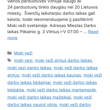
vienos parduotuvės Vilniuje išaugo iki
24 parduotuvių tinklo daugiau nei 20 Lietuvos
miestų. Švenčių laikotarpiu darbo laikas gali
keistis, todėl rekomenduojame jį pasitikrinti
Moki veži svetainėje. Adresas Miestas Darbo
laikas Pilkalnio g. 3 Vilnius I-V 07:00 – …
Read
more
Moki veži
moki vezi
,
moki veži alytus darbo laikas
,
moki vezi darbo laikas
,
moki veži darbo laikas
alytus
,
moki veži darbo laikas kaunas
,
moki veži
darbo laikas kėdainiai
,
moki veži darbo laikas
klaipėda
,
moki veži darbo laikas marijampolė
,
moki veži darbo laikas mažeikiai
,
moki veži
darbo laikas naujoji vilnia
,
moki veži darbo