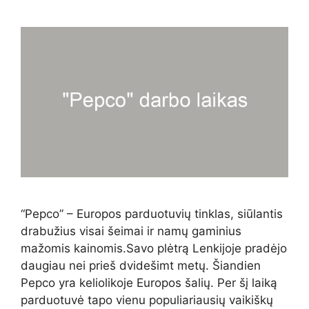
“Pepco” – Europos parduotuvių tinklas, siūlantis
drabužius visai šeimai ir namų gaminius
mažomis kainomis.Savo plėtrą Lenkijoje pradėjo
daugiau nei prieš dvidešimt metų. Šiandien
Pepco yra keliolikoje Europos šalių. Per šį laiką
parduotuvė tapo vienu populiariausių vaikiškų