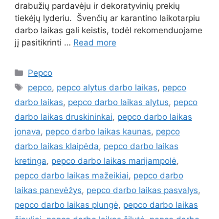
drabužių pardavėju ir dekoratyvinių prekių
tiekėjų lyderiu. Švenčių ar karantino laikotarpiu
darbo laikas gali keistis, todėl rekomenduojame
jį pasitikrinti …
Read more
Pepco
pepco
,
pepco alytus darbo laikas
,
pepco
darbo laikas
,
pepco darbo laikas alytus
,
pepco
darbo laikas druskininkai
,
pepco darbo laikas
jonava
,
pepco darbo laikas kaunas
,
pepco
darbo laikas klaipėda
,
pepco darbo laikas
kretinga
,
pepco darbo laikas marijampolė
,
pepco darbo laikas mažeikiai
,
pepco darbo
laikas panevėžys
,
pepco darbo laikas pasvalys
,
pepco darbo laikas plungė
,
pepco darbo laikas