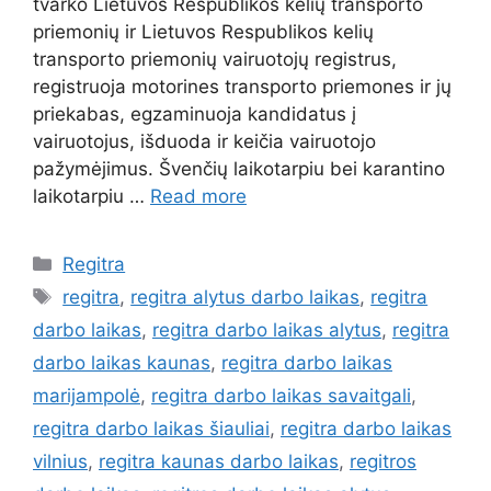
tvarko Lietuvos Respublikos kelių transporto
priemonių ir Lietuvos Respublikos kelių
transporto priemonių vairuotojų registrus,
registruoja motorines transporto priemones ir jų
priekabas, egzaminuoja kandidatus į
vairuotojus, išduoda ir keičia vairuotojo
pažymėjimus. Švenčių laikotarpiu bei karantino
laikotarpiu …
Read more
Regitra
regitra
,
regitra alytus darbo laikas
,
regitra
darbo laikas
,
regitra darbo laikas alytus
,
regitra
darbo laikas kaunas
,
regitra darbo laikas
marijampolė
,
regitra darbo laikas savaitgali
,
regitra darbo laikas šiauliai
,
regitra darbo laikas
vilnius
,
regitra kaunas darbo laikas
,
regitros