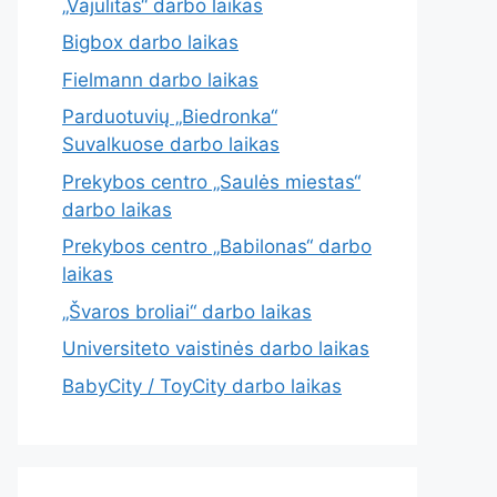
„Vajulitas“ darbo laikas
Bigbox darbo laikas
Fielmann darbo laikas
Parduotuvių „Biedronka“
Suvalkuose darbo laikas
Prekybos centro „Saulės miestas“
darbo laikas
Prekybos centro „Babilonas“ darbo
laikas
„Švaros broliai“ darbo laikas
Universiteto vaistinės darbo laikas
BabyCity / ToyCity darbo laikas