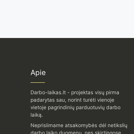
Apie
Darbo-laikas.lt - projektas visų pirma
padarytas sau, norint turėti vienoje
vietoje pagrindinių parduotuvių darbo
laiką.
Neprisiimame atsakomybės dėl netikslių
darbo laiko duomenų, nes skirtingose