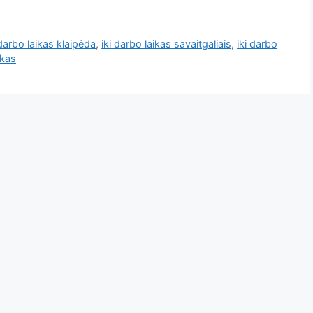
 darbo laikas klaipėda
,
iki darbo laikas savaitgaliais
,
iki darbo
ikas