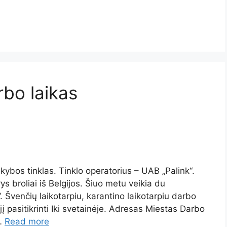
rbo laikas
ekybos tinklas. Tinklo operatorius – UAB „Palink“.
ys broliai iš Belgijos. Šiuo metu veikia du
”. Švenčių laikotarpiu, karantino laikotarpiu darbo
į pasitikrinti Iki svetainėje. Adresas Miestas Darbo
 …
Read more