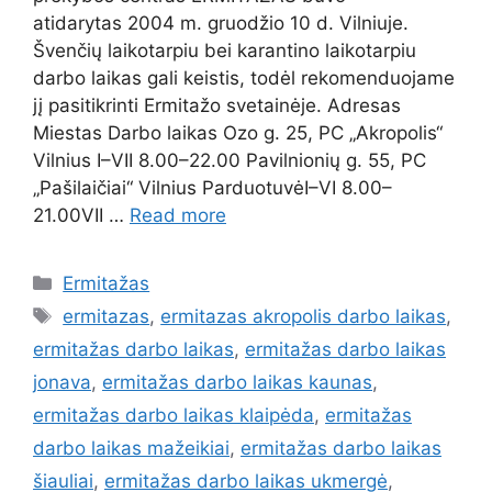
atidarytas 2004 m. gruodžio 10 d. Vilniuje.
Švenčių laikotarpiu bei karantino laikotarpiu
darbo laikas gali keistis, todėl rekomenduojame
jį pasitikrinti Ermitažo svetainėje. Adresas
Miestas Darbo laikas Ozo g. 25, PC „Akropolis“
Vilnius I–VII 8.00–22.00 Pavilnionių g. 55, PC
„Pašilaičiai“ Vilnius ParduotuvėI–VI 8.00–
21.00VII …
Read more
Ermitažas
ermitazas
,
ermitazas akropolis darbo laikas
,
ermitažas darbo laikas
,
ermitažas darbo laikas
jonava
,
ermitažas darbo laikas kaunas
,
ermitažas darbo laikas klaipėda
,
ermitažas
darbo laikas mažeikiai
,
ermitažas darbo laikas
šiauliai
,
ermitažas darbo laikas ukmergė
,