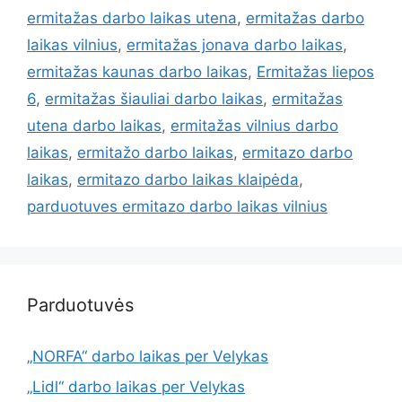
ermitažas darbo laikas utena
,
ermitažas darbo
laikas vilnius
,
ermitažas jonava darbo laikas
,
ermitažas kaunas darbo laikas
,
Ermitažas liepos
6
,
ermitažas šiauliai darbo laikas
,
ermitažas
utena darbo laikas
,
ermitažas vilnius darbo
laikas
,
ermitažo darbo laikas
,
ermitazo darbo
laikas
,
ermitazo darbo laikas klaipėda
,
parduotuves ermitazo darbo laikas vilnius
Parduotuvės
„NORFA“ darbo laikas per Velykas
„Lidl“ darbo laikas per Velykas