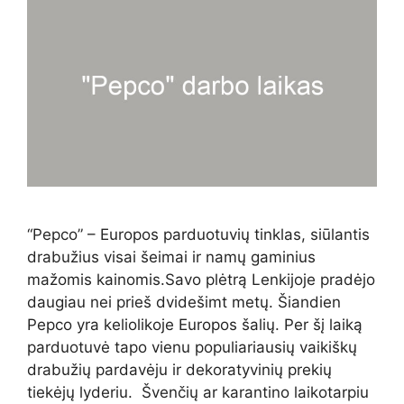
“Pepco” – Europos parduotuvių tinklas, siūlantis
drabužius visai šeimai ir namų gaminius
mažomis kainomis.Savo plėtrą Lenkijoje pradėjo
daugiau nei prieš dvidešimt metų. Šiandien
Pepco yra keliolikoje Europos šalių. Per šį laiką
parduotuvė tapo vienu populiariausių vaikiškų
drabužių pardavėju ir dekoratyvinių prekių
tiekėjų lyderiu. Švenčių ar karantino laikotarpiu