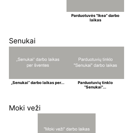
Parduotuvės "Ikea" darbo
laikas
Senukai
„Senukai“ darbo laikas per...
Parduotuvių tinklo
"Senukai"...
Moki veži