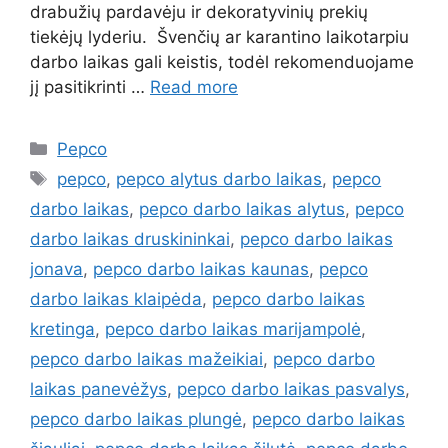
drabužių pardavėju ir dekoratyvinių prekių
tiekėjų lyderiu. Švenčių ar karantino laikotarpiu
darbo laikas gali keistis, todėl rekomenduojame
jį pasitikrinti …
Read more
Pepco
pepco
,
pepco alytus darbo laikas
,
pepco
darbo laikas
,
pepco darbo laikas alytus
,
pepco
darbo laikas druskininkai
,
pepco darbo laikas
jonava
,
pepco darbo laikas kaunas
,
pepco
darbo laikas klaipėda
,
pepco darbo laikas
kretinga
,
pepco darbo laikas marijampolė
,
pepco darbo laikas mažeikiai
,
pepco darbo
laikas panevėžys
,
pepco darbo laikas pasvalys
,
pepco darbo laikas plungė
,
pepco darbo laikas