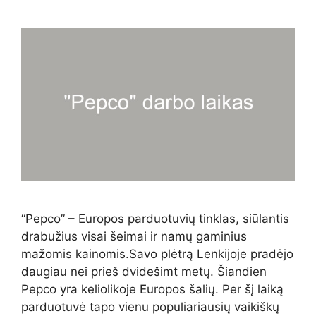
“Pepco” – Europos parduotuvių tinklas, siūlantis
drabužius visai šeimai ir namų gaminius
mažomis kainomis.Savo plėtrą Lenkijoje pradėjo
daugiau nei prieš dvidešimt metų. Šiandien
Pepco yra keliolikoje Europos šalių. Per šį laiką
parduotuvė tapo vienu populiariausių vaikiškų