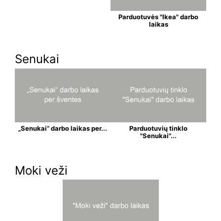
Parduotuvės "Ikea" darbo
laikas
Senukai
„Senukai“ darbo laikas per...
Parduotuvių tinklo
"Senukai"...
Moki veži