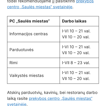
todėl rekomenduojame jį pasitikrinti
prekybos
centro „Saulės miestas“ svetainėje
.
PC „Saulės miestas“
Darbo laikas
I-VI 10 – 21 val.
Informacijos centras
VII 10 – 20 val.
I-VI 10 – 21 val.
Parduotuvės
VII 10 – 20 val.
Rimi
I-VII 8 – 23 val.
I-VI 10 – 21 val.
Vaikystės miestas
VII 10 – 20 val.
Atskirų parduotvių, kavinių, bei restoranų darbo
laiką rasite
prekybos centro „Saulės miestas“
svetainėje
.