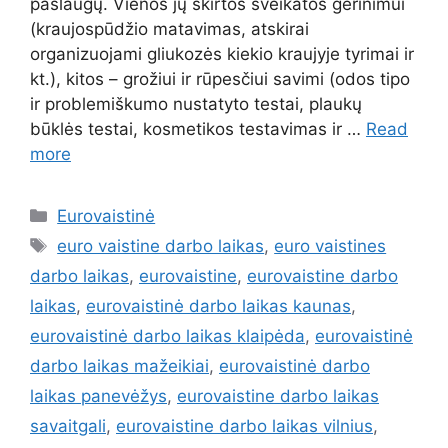
paslaugų. Vienos jų skirtos sveikatos gerinimui
(kraujospūdžio matavimas, atskirai
organizuojami gliukozės kiekio kraujyje tyrimai ir
kt.), kitos – grožiui ir rūpesčiui savimi (odos tipo
ir problemiškumo nustatyto testai, plaukų
būklės testai, kosmetikos testavimas ir …
Read
more
Eurovaistinė
euro vaistine darbo laikas
,
euro vaistines
darbo laikas
,
eurovaistine
,
eurovaistine darbo
laikas
,
eurovaistinė darbo laikas kaunas
,
eurovaistinė darbo laikas klaipėda
,
eurovaistinė
darbo laikas mažeikiai
,
eurovaistinė darbo
laikas panevėžys
,
eurovaistine darbo laikas
savaitgali
,
eurovaistine darbo laikas vilnius
,