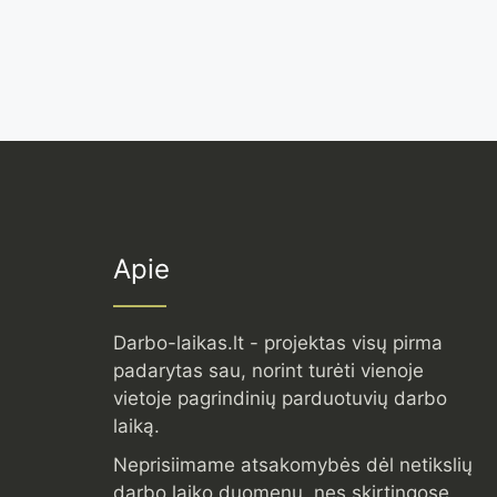
Apie
Darbo-laikas.lt - projektas visų pirma
padarytas sau, norint turėti vienoje
vietoje pagrindinių parduotuvių darbo
laiką.
Neprisiimame atsakomybės dėl netikslių
darbo laiko duomenų, nes skirtingose