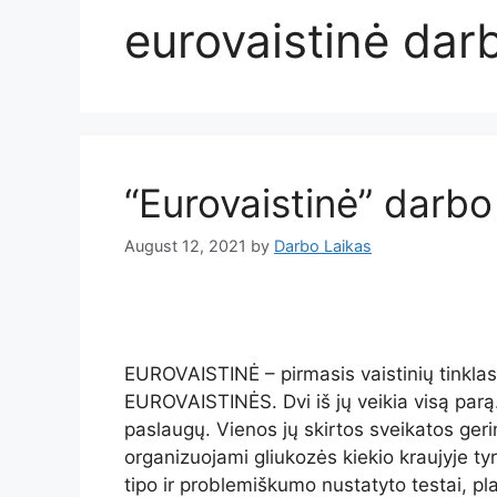
eurovaistinė dar
“Eurovaistinė” darbo
August 12, 2021
by
Darbo Laikas
EUROVAISTINĖ – pirmasis vaistinių tinklas 
EUROVAISTINĖS. Dvi iš jų veikia visą par
paslaugų. Vienos jų skirtos sveikatos ger
organizuojami gliukozės kiekio kraujyje tyri
tipo ir problemiškumo nustatyto testai, pl