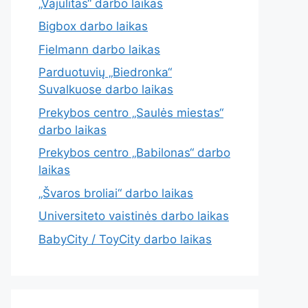
„Vajulitas“ darbo laikas
Bigbox darbo laikas
Fielmann darbo laikas
Parduotuvių „Biedronka“
Suvalkuose darbo laikas
Prekybos centro „Saulės miestas“
darbo laikas
Prekybos centro „Babilonas“ darbo
laikas
„Švaros broliai“ darbo laikas
Universiteto vaistinės darbo laikas
BabyCity / ToyCity darbo laikas