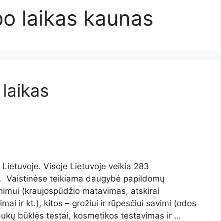
bo laikas kaunas
 laikas
Lietuvoje. Visoje Lietuvoje veikia 283
ą. Vaistinėse teikiama daugybė papildomų
inimui (kraujospūdžio matavimas, atskirai
mai ir kt.), kitos – grožiui ir rūpesčiui savimi (odos
aukų būklės testai, kosmetikos testavimas ir …