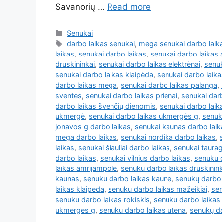
Savanorių …
Read more
Senukai
darbo laikas senukai
,
mega senukai darbo laik
laikas
,
senukai darbo laikas
,
senukai darbo laikas 
druskininkai
,
senukai darbo laikas elektrėnai
,
senuk
senukai darbo laikas klaipėda
,
senukai darbo laik
darbo laikas mega
,
senukai darbo laikas palanga
,
sventes
,
senukai darbo laikas prienai
,
senukai darb
darbo laikas švenčių dienomis
,
senukai darbo laik
ukmergė
,
senukai darbo laikas ukmergės g
,
senuk
jonavos g darbo laikas
,
senukai kaunas darbo laik
mega darbo laikas
,
senukai nordika darbo laikas
,
laikas
,
senukai šiauliai darbo laikas
,
senukai taurag
darbo laikas
,
senukai vilnius darbo laikas
,
senuku 
laikas amrijampole
,
senuku darbo laikas druskinink
kaunas
,
senuku darbo laikas kaune
,
senukų darbo 
laikas klaipeda
,
senuku darbo laikas mažeikiai
,
sen
senuku darbo laikas rokiskis
,
senuku darbo laikas s
ukmerges g
,
senuku darbo laikas utena
,
senukų da