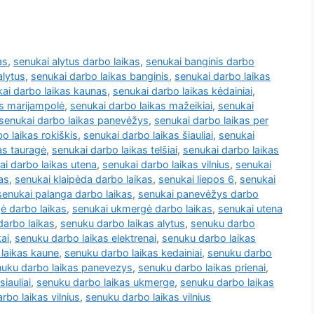
as
,
senukai alytus darbo laikas
,
senukai banginis darbo
alytus
,
senukai darbo laikas banginis
,
senukai darbo laikas
ai darbo laikas kaunas
,
senukai darbo laikas kėdainiai
,
as marijampolė
,
senukai darbo laikas mažeikiai
,
senukai
senukai darbo laikas panevėžys
,
senukai darbo laikas per
o laikas rokiškis
,
senukai darbo laikas šiauliai
,
senukai
as tauragė
,
senukai darbo laikas telšiai
,
senukai darbo laikas
ai darbo laikas utena
,
senukai darbo laikas vilnius
,
senukai
as
,
senukai klaipėda darbo laikas
,
senukai liepos 6
,
senukai
senukai palanga darbo laikas
,
senukai panevėžys darbo
ė darbo laikas
,
senukai ukmergė darbo laikas
,
senukai utena
darbo laikas
,
senuku darbo laikas alytus
,
senuku darbo
ai
,
senuku darbo laikas elektrenai
,
senuku darbo laikas
laikas kaune
,
senuku darbo laikas kedainiai
,
senuku darbo
uku darbo laikas panevezys
,
senuku darbo laikas prienai
,
iauliai
,
senuku darbo laikas ukmerge
,
senuku darbo laikas
rbo laikas vilnius
,
senuku darbo laikas vilnius