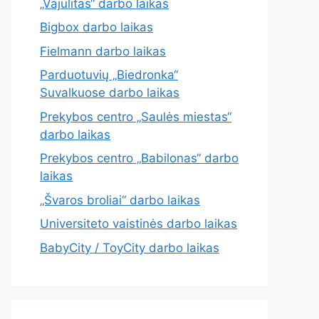
„Vajulitas“ darbo laikas
Bigbox darbo laikas
Fielmann darbo laikas
Parduotuvių „Biedronka“
Suvalkuose darbo laikas
Prekybos centro „Saulės miestas“
darbo laikas
Prekybos centro „Babilonas“ darbo
laikas
„Švaros broliai“ darbo laikas
Universiteto vaistinės darbo laikas
BabyCity / ToyCity darbo laikas