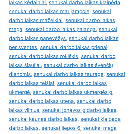
laikas kėdainiai
,
senukai darbo laikas klaipėda
,
senukai darbo laikas marijampolė
,
senukai
darbo laikas mažeikiai
,
senukai darbo laikas
mega
,
senukai darbo laikas palanga
,
senukai
darbo laikas panevėžys
,
senukai darbo laikas
per sventes
,
senukai darbo laikas prienai
,
senukai darbo laikas rokiškis
,
senukai darbo
laikas šiauliai
,
senukai darbo laikas švenčių
dienomis
,
senukai darbo laikas tauragė
,
senukai
darbo laikas telšiai
,
senukai darbo laikas
ukmergė
,
senukai darbo laikas ukmergės g
,
senukai darbo laikas utena
,
senukai darbo
laikas vilnius
,
senukai jonavos g darbo laikas
,
senukai kaunas darbo laikas
,
senukai klaipėda
darbo laikas
,
senukai liepos 6
,
senukai mega