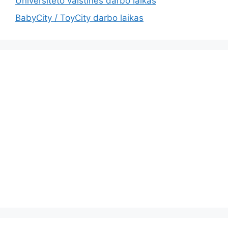
Universiteto vaistinės darbo laikas
BabyCity / ToyCity darbo laikas