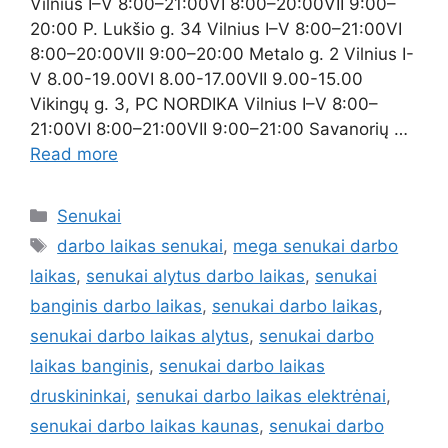
Vilnius I–V 8:00–21:00VI 8:00–20:00VII 9:00–
20:00 P. Lukšio g. 34 Vilnius I–V 8:00–21:00VI
8:00–20:00VII 9:00–20:00 Metalo g. 2 Vilnius I-
V 8.00-19.00VI 8.00-17.00VII 9.00-15.00
Vikingų g. 3, PC NORDIKA Vilnius I–V 8:00–
21:00VI 8:00–21:00VII 9:00–21:00 Savanorių …
Read more
Senukai
darbo laikas senukai
,
mega senukai darbo
laikas
,
senukai alytus darbo laikas
,
senukai
banginis darbo laikas
,
senukai darbo laikas
,
senukai darbo laikas alytus
,
senukai darbo
laikas banginis
,
senukai darbo laikas
druskininkai
,
senukai darbo laikas elektrėnai
,
senukai darbo laikas kaunas
,
senukai darbo