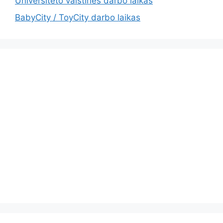
Universiteto vaistinės darbo laikas
BabyCity / ToyCity darbo laikas