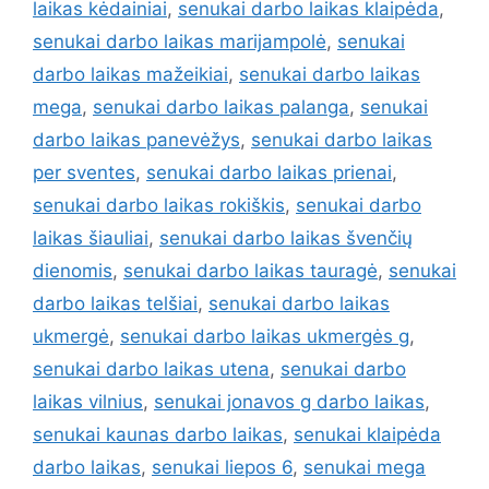
laikas kėdainiai
,
senukai darbo laikas klaipėda
,
senukai darbo laikas marijampolė
,
senukai
darbo laikas mažeikiai
,
senukai darbo laikas
mega
,
senukai darbo laikas palanga
,
senukai
darbo laikas panevėžys
,
senukai darbo laikas
per sventes
,
senukai darbo laikas prienai
,
senukai darbo laikas rokiškis
,
senukai darbo
laikas šiauliai
,
senukai darbo laikas švenčių
dienomis
,
senukai darbo laikas tauragė
,
senukai
darbo laikas telšiai
,
senukai darbo laikas
ukmergė
,
senukai darbo laikas ukmergės g
,
senukai darbo laikas utena
,
senukai darbo
laikas vilnius
,
senukai jonavos g darbo laikas
,
senukai kaunas darbo laikas
,
senukai klaipėda
darbo laikas
,
senukai liepos 6
,
senukai mega