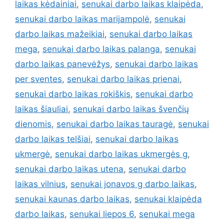
laikas kėdainiai
,
senukai darbo laikas klaipėda
,
senukai darbo laikas marijampolė
,
senukai
darbo laikas mažeikiai
,
senukai darbo laikas
mega
,
senukai darbo laikas palanga
,
senukai
darbo laikas panevėžys
,
senukai darbo laikas
per sventes
,
senukai darbo laikas prienai
,
senukai darbo laikas rokiškis
,
senukai darbo
laikas šiauliai
,
senukai darbo laikas švenčių
dienomis
,
senukai darbo laikas tauragė
,
senukai
darbo laikas telšiai
,
senukai darbo laikas
ukmergė
,
senukai darbo laikas ukmergės g
,
senukai darbo laikas utena
,
senukai darbo
laikas vilnius
,
senukai jonavos g darbo laikas
,
senukai kaunas darbo laikas
,
senukai klaipėda
darbo laikas
,
senukai liepos 6
,
senukai mega