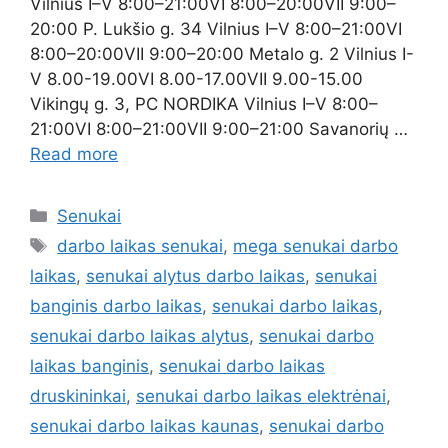
Vilnius I–V 8:00–21:00VI 8:00–20:00VII 9:00–
20:00 P. Lukšio g. 34 Vilnius I–V 8:00–21:00VI
8:00–20:00VII 9:00–20:00 Metalo g. 2 Vilnius I-
V 8.00-19.00VI 8.00-17.00VII 9.00-15.00
Vikingų g. 3, PC NORDIKA Vilnius I–V 8:00–
21:00VI 8:00–21:00VII 9:00–21:00 Savanorių …
Read more
Senukai
darbo laikas senukai
,
mega senukai darbo
laikas
,
senukai alytus darbo laikas
,
senukai
banginis darbo laikas
,
senukai darbo laikas
,
senukai darbo laikas alytus
,
senukai darbo
laikas banginis
,
senukai darbo laikas
druskininkai
,
senukai darbo laikas elektrėnai
,
senukai darbo laikas kaunas
,
senukai darbo