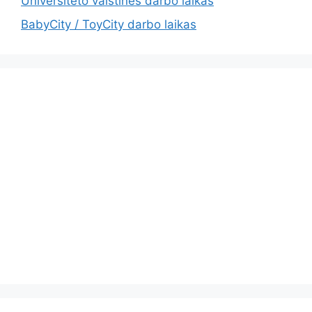
Universiteto vaistinės darbo laikas
BabyCity / ToyCity darbo laikas