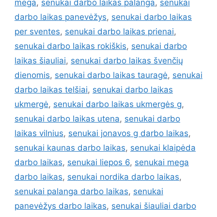
mega
,
senukai darbo laikas palanga
,
senukai
darbo laikas panevėžys
,
senukai darbo laikas
per sventes
,
senukai darbo laikas prienai
,
senukai darbo laikas rokiškis
,
senukai darbo
laikas šiauliai
,
senukai darbo laikas švenčių
dienomis
,
senukai darbo laikas tauragė
,
senukai
darbo laikas telšiai
,
senukai darbo laikas
ukmergė
,
senukai darbo laikas ukmergės g
,
senukai darbo laikas utena
,
senukai darbo
laikas vilnius
,
senukai jonavos g darbo laikas
,
senukai kaunas darbo laikas
,
senukai klaipėda
darbo laikas
,
senukai liepos 6
,
senukai mega
darbo laikas
,
senukai nordika darbo laikas
,
senukai palanga darbo laikas
,
senukai
panevėžys darbo laikas
,
senukai šiauliai darbo