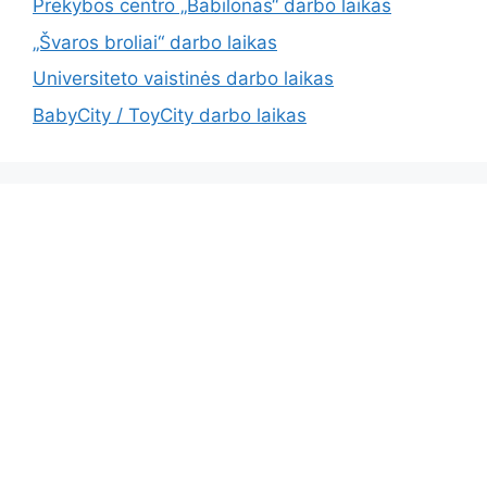
Prekybos centro „Babilonas“ darbo laikas
„Švaros broliai“ darbo laikas
Universiteto vaistinės darbo laikas
BabyCity / ToyCity darbo laikas