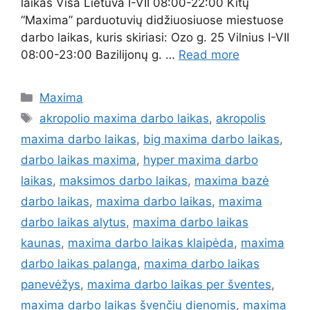
laikas Visa Lietuva I-VII 08:00-22:00 Kitų
“Maxima” parduotuvių didžiuosiuose miestuose
darbo laikas, kuris skiriasi: Ozo g. 25 Vilnius I-VII
08:00-23:00 Bazilijonų g. …
Read more
Maxima
akropolio maxima darbo laikas
,
akropolis
maxima darbo laikas
,
big maxima darbo laikas
,
darbo laikas maxima
,
hyper maxima darbo
laikas
,
maksimos darbo laikas
,
maxima bazė
darbo laikas
,
maxima darbo laikas
,
maxima
darbo laikas alytus
,
maxima darbo laikas
kaunas
,
maxima darbo laikas klaipėda
,
maxima
darbo laikas palanga
,
maxima darbo laikas
panevėžys
,
maxima darbo laikas per šventes
,
maxima darbo laikas švenčių dienomis
,
maxima