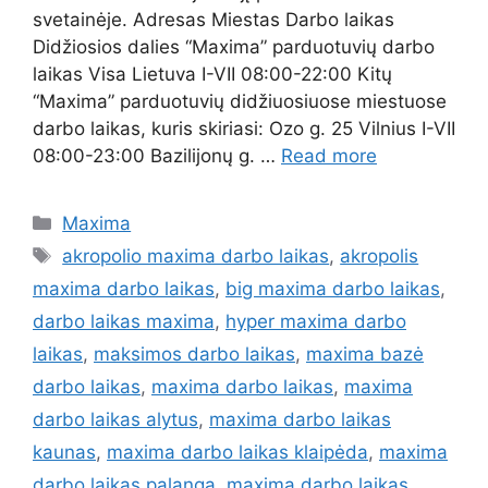
svetainėje. Adresas Miestas Darbo laikas
Didžiosios dalies “Maxima” parduotuvių darbo
laikas Visa Lietuva I-VII 08:00-22:00 Kitų
“Maxima” parduotuvių didžiuosiuose miestuose
darbo laikas, kuris skiriasi: Ozo g. 25 Vilnius I-VII
08:00-23:00 Bazilijonų g. …
Read more
Maxima
akropolio maxima darbo laikas
,
akropolis
maxima darbo laikas
,
big maxima darbo laikas
,
darbo laikas maxima
,
hyper maxima darbo
laikas
,
maksimos darbo laikas
,
maxima bazė
darbo laikas
,
maxima darbo laikas
,
maxima
darbo laikas alytus
,
maxima darbo laikas
kaunas
,
maxima darbo laikas klaipėda
,
maxima
darbo laikas palanga
,
maxima darbo laikas