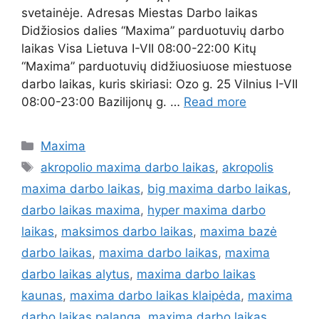
svetainėje. Adresas Miestas Darbo laikas
Didžiosios dalies “Maxima” parduotuvių darbo
laikas Visa Lietuva I-VII 08:00-22:00 Kitų
“Maxima” parduotuvių didžiuosiuose miestuose
darbo laikas, kuris skiriasi: Ozo g. 25 Vilnius I-VII
08:00-23:00 Bazilijonų g. …
Read more
Maxima
akropolio maxima darbo laikas
,
akropolis
maxima darbo laikas
,
big maxima darbo laikas
,
darbo laikas maxima
,
hyper maxima darbo
laikas
,
maksimos darbo laikas
,
maxima bazė
darbo laikas
,
maxima darbo laikas
,
maxima
darbo laikas alytus
,
maxima darbo laikas
kaunas
,
maxima darbo laikas klaipėda
,
maxima
darbo laikas palanga
,
maxima darbo laikas