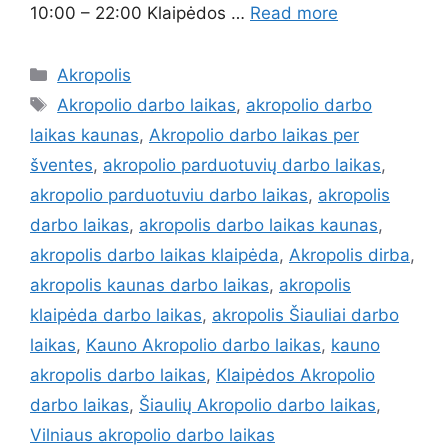
10:00 – 22:00 Klaipėdos …
Read more
Akropolis
Akropolio darbo laikas
,
akropolio darbo
laikas kaunas
,
Akropolio darbo laikas per
šventes
,
akropolio parduotuvių darbo laikas
,
akropolio parduotuviu darbo laikas
,
akropolis
darbo laikas
,
akropolis darbo laikas kaunas
,
akropolis darbo laikas klaipėda
,
Akropolis dirba
,
akropolis kaunas darbo laikas
,
akropolis
klaipėda darbo laikas
,
akropolis Šiauliai darbo
laikas
,
Kauno Akropolio darbo laikas
,
kauno
akropolis darbo laikas
,
Klaipėdos Akropolio
darbo laikas
,
Šiaulių Akropolio darbo laikas
,
Vilniaus akropolio darbo laikas