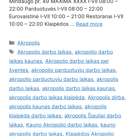
Mindaugo pr. 49 MAXIMA XXXX I-VII 08:00 –
22:00 Parduotuvės I-VII 08:00 – 22:00
Eurovaistinė I-VII 10:00 – 21:00 Restoranai I-VII
10:00 – 22:00 Klaipėdos …
Read more
Akropolis
Akropolio darbo laikas
,
akropolio darbo
laikas kaunas
,
Akropolio darbo laikas per
šventes
,
akropolio parduotuvių darbo laikas
,
akropolio parduotuviu darbo laikas
,
akropolis
darbo laikas
,
akropolis darbo laikas kaunas
,
akropolis darbo laikas klaipėda
,
Akropolis dirba
,
akropolis kaunas darbo laikas
,
akropolis
klaipėda darbo laikas
,
akropolis Šiauliai darbo
laikas
,
Kauno Akropolio darbo laikas
,
kauno
akropolis darbo laikas
,
Klaipėdos Akropolio