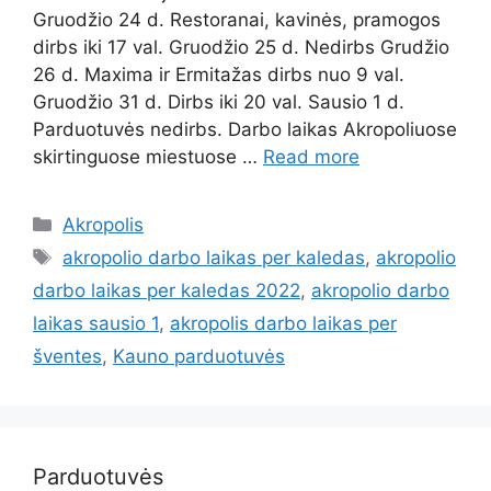
Gruodžio 24 d. Restoranai, kavinės, pramogos
dirbs iki 17 val. Gruodžio 25 d. Nedirbs Grudžio
26 d. Maxima ir Ermitažas dirbs nuo 9 val.
Gruodžio 31 d. Dirbs iki 20 val. Sausio 1 d.
Parduotuvės nedirbs. Darbo laikas Akropoliuose
skirtinguose miestuose …
Read more
Akropolis
akropolio darbo laikas per kaledas
,
akropolio
darbo laikas per kaledas 2022
,
akropolio darbo
laikas sausio 1
,
akropolis darbo laikas per
šventes
,
Kauno parduotuvės
Parduotuvės