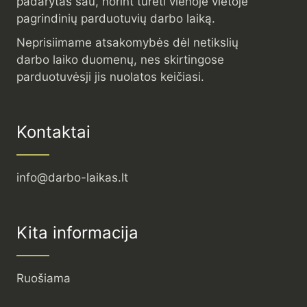
padarytas sau, norint turėti vienoje vietoje
pagrindinių parduotuvių darbo laiką.
Neprisiimame atsakomybės dėl netikslių
darbo laiko duomenų, nes skirtingose
parduotuvėsji jis nuolatos keičiasi.
Kontaktai
info@darbo-laikas.lt
Kita informacija
Ruošiama