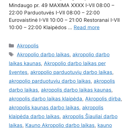
Mindaugo pr. 49 MAXIMA XXXX I-VII 08:00 –
22:00 Parduotuvės I-VII 08:00 – 22:00
Eurovaistinė I-VII 10:00 – 21:00 Restoranai I-VII
10:00 – 22:00 Klaipėdos …
Read more
Akropolis
Akropolio darbo laikas
,
akropolio darbo
laikas kaunas
,
Akropolio darbo laikas per
šventes
,
akropolio parduotuvių darbo laikas
,
akropolio parduotuviu darbo laikas
,
akropolis
darbo laikas
,
akropolis darbo laikas kaunas
,
akropolis darbo laikas klaipėda
,
Akropolis dirba
,
akropolis kaunas darbo laikas
,
akropolis
klaipėda darbo laikas
,
akropolis Šiauliai darbo
laikas
,
Kauno Akropolio darbo laikas
,
kauno