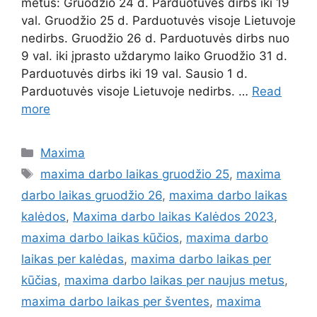
metus: Gruodžio 24 d. Parduotuvės dirbs iki 19
val. Gruodžio 25 d. Parduotuvės visoje Lietuvoje
nedirbs. Gruodžio 26 d. Parduotuvės dirbs nuo
9 val. iki įprasto uždarymo laiko Gruodžio 31 d.
Parduotuvės dirbs iki 19 val. Sausio 1 d.
Parduotuvės visoje Lietuvoje nedirbs. …
Read
more
Maxima
maxima darbo laikas gruodžio 25
,
maxima
darbo laikas gruodžio 26
,
maxima darbo laikas
kalėdos
,
Maxima darbo laikas Kalėdos 2023
,
maxima darbo laikas kūčios
,
maxima darbo
laikas per kalėdas
,
maxima darbo laikas per
kūčias
,
maxima darbo laikas per naujus metus
,
maxima darbo laikas per šventes
,
maxima