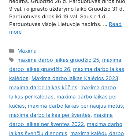
nedirbs. Gruodžio 26 d. Parduotuvės dirbs nuo
9 val. iki įprasto uždarymo laiko Gruodžio 31 d.
Parduotuvės dirbs iki 19 val. Sausio 1 d.
Parduotuvės visoje Lietuvoje nedirbs. …
Read
more
Maxima
maxima darbo laikas gruodžio 25
,
maxima
darbo laikas gruodžio 26
,
maxima darbo laikas
kalėdos
,
Maxima darbo laikas Kalėdos 2023
,
maxima darbo laikas kūčios
,
maxima darbo
laikas per kalėdas
,
maxima darbo laikas per
kūčias
,
maxima darbo laikas per naujus metus
,
maxima darbo laikas per šventes
,
maxima
darbo laikas per šventes 2022
,
maxima darbo
laikas švenčių dienomis
,
maxima kalėdų darbo