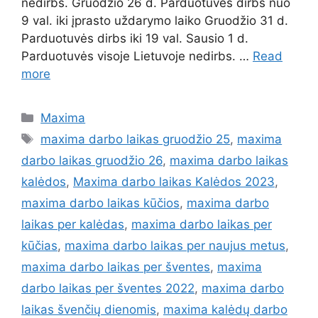
nedirbs. Gruodžio 26 d. Parduotuvės dirbs nuo
9 val. iki įprasto uždarymo laiko Gruodžio 31 d.
Parduotuvės dirbs iki 19 val. Sausio 1 d.
Parduotuvės visoje Lietuvoje nedirbs. …
Read
more
Maxima
maxima darbo laikas gruodžio 25
,
maxima
darbo laikas gruodžio 26
,
maxima darbo laikas
kalėdos
,
Maxima darbo laikas Kalėdos 2023
,
maxima darbo laikas kūčios
,
maxima darbo
laikas per kalėdas
,
maxima darbo laikas per
kūčias
,
maxima darbo laikas per naujus metus
,
maxima darbo laikas per šventes
,
maxima
darbo laikas per šventes 2022
,
maxima darbo
laikas švenčių dienomis
,
maxima kalėdų darbo