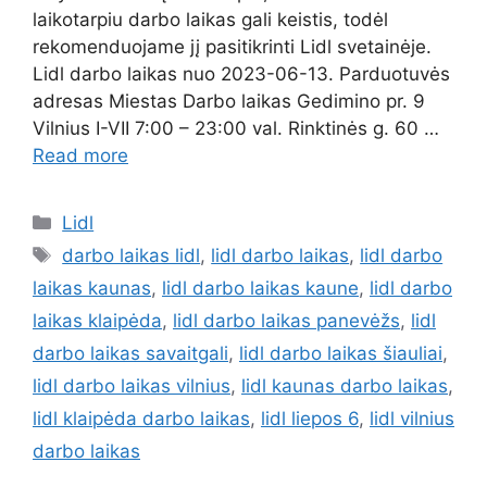
laikotarpiu darbo laikas gali keistis, todėl
rekomenduojame jį pasitikrinti Lidl svetainėje.
Lidl darbo laikas nuo 2023-06-13. Parduotuvės
adresas Miestas Darbo laikas Gedimino pr. 9
Vilnius I-VII 7:00 – 23:00 val. Rinktinės g. 60 …
Read more
Lidl
darbo laikas lidl
,
lidl darbo laikas
,
lidl darbo
laikas kaunas
,
lidl darbo laikas kaune
,
lidl darbo
laikas klaipėda
,
lidl darbo laikas panevėžs
,
lidl
darbo laikas savaitgali
,
lidl darbo laikas šiauliai
,
lidl darbo laikas vilnius
,
lidl kaunas darbo laikas
,
lidl klaipėda darbo laikas
,
lidl liepos 6
,
lidl vilnius
darbo laikas