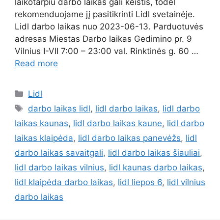
laikotarpiu darbo laikas gali keistis, todėl
rekomenduojame jį pasitikrinti Lidl svetainėje.
Lidl darbo laikas nuo 2023-06-13. Parduotuvės
adresas Miestas Darbo laikas Gedimino pr. 9
Vilnius I-VII 7:00 – 23:00 val. Rinktinės g. 60 …
Read more
Lidl
darbo laikas lidl
,
lidl darbo laikas
,
lidl darbo
laikas kaunas
,
lidl darbo laikas kaune
,
lidl darbo
laikas klaipėda
,
lidl darbo laikas panevėžs
,
lidl
darbo laikas savaitgali
,
lidl darbo laikas šiauliai
,
lidl darbo laikas vilnius
,
lidl kaunas darbo laikas
,
lidl klaipėda darbo laikas
,
lidl liepos 6
,
lidl vilnius
darbo laikas