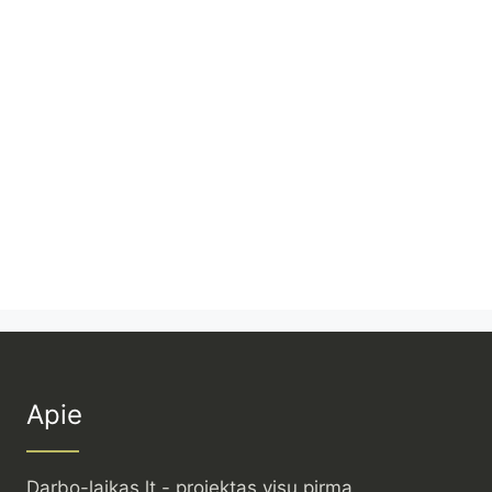
Apie
Darbo-laikas.lt - projektas visų pirma