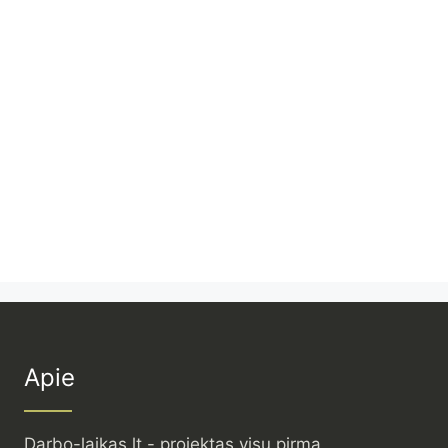
Apie
Darbo-laikas.lt - projektas visų pirma