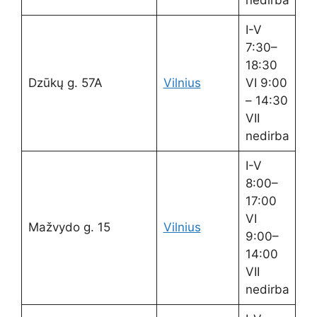
I-V
7:30–
18:30
Dzūkų g. 57A
Vilnius
VI 9:00
– 14:30
VII
nedirba
I-V
8:00–
17:00
VI
Mažvydo g. 15
Vilnius
9:00–
14:00
VII
nedirba