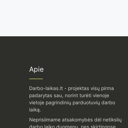
Apie
Darbo-laikas.lt - projektas visų pirma
padarytas sau, norint turėti vienoje
vietoje pagrindinių parduotuvių darbo
laiką.
Neprisiimame atsakomybės dėl netikslių
darbo laiko duomenų, nes skirtingose