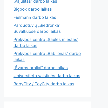
„Vajulitas“ darbo laikas
Bigbox darbo laikas
Fielmann darbo laikas
Parduotuvių „Biedronka“
Suvalkuose darbo laikas
Prekybos centro „Saulės miestas“
darbo laikas
Prekybos centro „Babilonas“ darbo
laikas
„Švaros broliai“ darbo laikas
Universiteto vaistinės darbo laikas
BabyCity / ToyCity darbo laikas