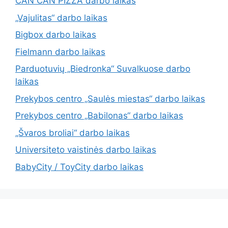
CAN CAN PIZZA darbo laikas
„Vajulitas“ darbo laikas
Bigbox darbo laikas
Fielmann darbo laikas
Parduotuvių „Biedronka“ Suvalkuose darbo
laikas
Prekybos centro „Saulės miestas“ darbo laikas
Prekybos centro „Babilonas“ darbo laikas
„Švaros broliai“ darbo laikas
Universiteto vaistinės darbo laikas
BabyCity / ToyCity darbo laikas