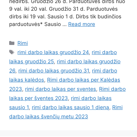
nedirbs. Gruodžio 26 d. Parduotuvės dirbs nuo
9 val. iki 20 val. Gruodžio 31 d. Parduotuvės
dirbs iki 19 val. Sausio 1 d. Dirbs tik budinčios
parduotuvės* Sausio …
Read more
Rimi
rimi darbo laikas gruodžio 24
,
rimi darbo
laikas gruodžio 25
,
rimi darbo laikas gruodžio
26
,
rimi darbo laikas gruodžio 31
,
rimi darbo
laikas kalėdos
,
Rimi darbo laikas per Kalėdas
2023
,
rimi darbo laikas per sventes
,
Rimi darbo
laikas per šventes 2023
,
rimi darbo laikas
sausio 1
,
rimi darbo laikas sausio 1 dieną
,
Rimi
darbo laikas švenčių metu 2023