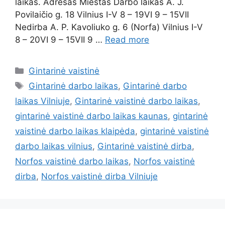
laikas. Adresas Miestas Darbo laikas A. J.
Povilaičio g. 18 Vilnius I-V 8 – 19VI 9 – 15VII
Nedirba A. P. Kavoliuko g. 6 (Norfa) Vilnius I-V
8 – 20VI 9 – 15VII 9 …
Read more
Gintarinė vaistinė
Gintarinė darbo laikas
,
Gintarinė darbo
laikas Vilniuje
,
Gintarinė vaistinė darbo laikas
,
gintarinė vaistinė darbo laikas kaunas
,
gintarinė
vaistinė darbo laikas klaipėda
,
gintarinė vaistinė
darbo laikas vilnius
,
Gintarinė vaistinė dirba
,
Norfos vaistinė darbo laikas
,
Norfos vaistinė
dirba
,
Norfos vaistinė dirba Vilniuje