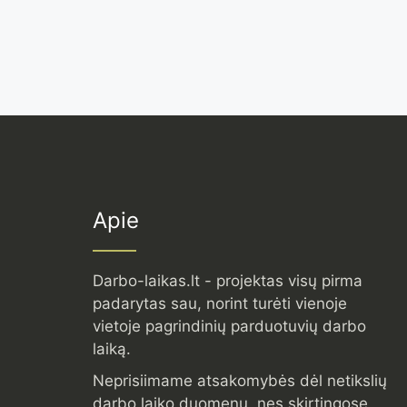
Apie
Darbo-laikas.lt - projektas visų pirma
padarytas sau, norint turėti vienoje
vietoje pagrindinių parduotuvių darbo
laiką.
Neprisiimame atsakomybės dėl netikslių
darbo laiko duomenų, nes skirtingose