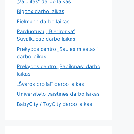
„Vajulitas“ darbo laikas
Bigbox darbo laikas
Fielmann darbo laikas
Parduotuvių „Biedronka“
Suvalkuose darbo laikas
Prekybos centro „Saulės miestas“
darbo laikas
Prekybos centro „Babilonas“ darbo
laikas
„Švaros broliai“ darbo laikas
Universiteto vaistinės darbo laikas
BabyCity / ToyCity darbo laikas