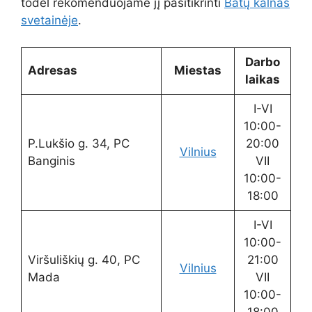
todėl rekomenduojame jį pasitikrinti
Batų kalnas
svetainėje
.
Darbo
Adresas
Miestas
laikas
I-VI
10:00-
P.Lukšio g. 34, PC
20:00
Vilnius
Banginis
VII
10:00-
18:00
I-VI
10:00-
Viršuliškių g. 40, PC
21:00
Vilnius
Mada
VII
10:00-
18:00