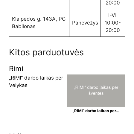
20:00
I-VII
Klaipėdos g. 143A, PC
Panevėžys
10:00-
Babilonas
20:00
Kitos parduotuvės
Rimi
„RIMI“ darbo laikas per
Velykas
„RIMI“ darbo laikas per...