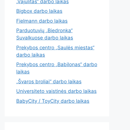
„Vajulitas“ darbo laikas
Bigbox darbo laikas
Fielmann darbo laikas
Parduotuvių „Biedronka“
Suvalkuose darbo laikas
Prekybos centro „Saulės miestas“
darbo laikas
Prekybos centro „Babilonas“ darbo
laikas
„Švaros broliai“ darbo laikas
Universiteto vaistinės darbo laikas
BabyCity / ToyCity darbo laikas