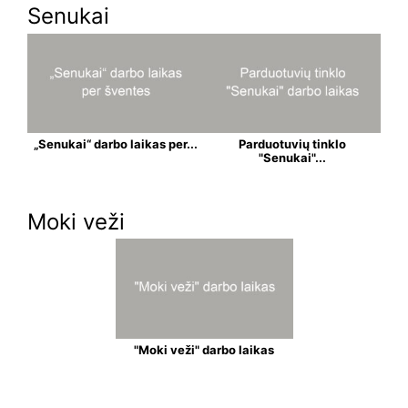
Senukai
„Senukai“ darbo laikas per...
Parduotuvių tinklo
"Senukai"...
Moki veži
"Moki veži" darbo laikas