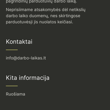
pagrindinių parduotuvių darbo laiką.
Neprisiimame atsakomybės dėl netikslių
darbo laiko duomenų, nes skirtingose
parduotuvėsji jis nuolatos keičiasi.
Kontaktai
info@darbo-laikas.lt
Kita informacija
Ruošiama