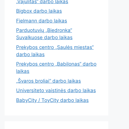
„Vajulitas“ darbo laikas
Bigbox darbo laikas
Fielmann darbo laikas
Parduotuvių „Biedronka“
Suvalkuose darbo laikas
Prekybos centro „Saulės miestas“
darbo laikas
Prekybos centro „Babilonas“ darbo
laikas
„Švaros broliai“ darbo laikas
Universiteto vaistinės darbo laikas
BabyCity / ToyCity darbo laikas