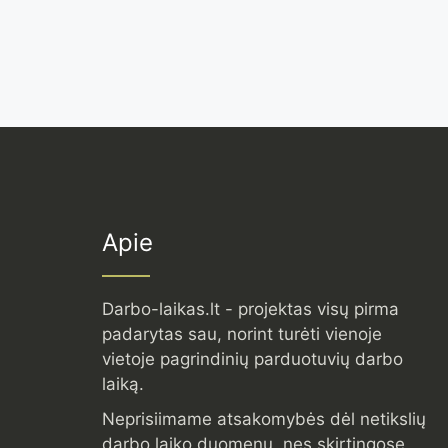
Apie
Darbo-laikas.lt - projektas visų pirma
padarytas sau, norint turėti vienoje
vietoje pagrindinių parduotuvių darbo
laiką.
Neprisiimame atsakomybės dėl netikslių
darbo laiko duomenų, nes skirtingose