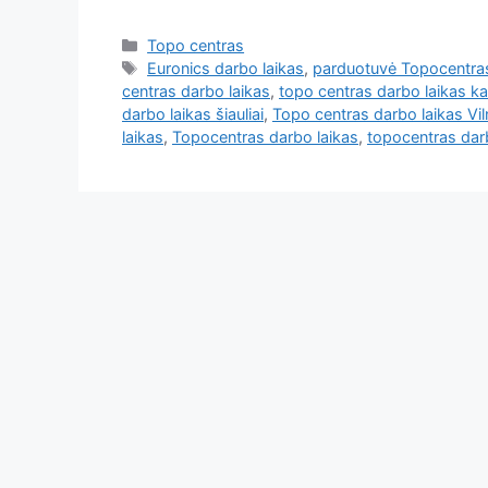
Topo centras
Euronics darbo laikas
,
parduotuvė Topocentras
centras darbo laikas
,
topo centras darbo laikas k
darbo laikas šiauliai
,
Topo centras darbo laikas Vil
laikas
,
Topocentras darbo laikas
,
topocentras darb