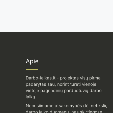
Apie
Darbo-laikas.lt - projektas visų pirma
padarytas sau, norint turėti vienoje
vietoje pagrindinių parduotuvių darbo
laiką.
Neprisiimame atsakomybės dėl netikslių
darbo laiko duomenų, nes skirtingose