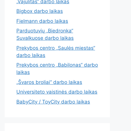
„Vajulitas“ darbo laikas
Bigbox darbo laikas
Fielmann darbo laikas
Parduotuvių „Biedronka“
Suvalkuose darbo laikas
Prekybos centro „Saulės miestas“
darbo laikas
Prekybos centro „Babilonas“ darbo
laikas
„Švaros broliai“ darbo laikas
Universiteto vaistinės darbo laikas
BabyCity / ToyCity darbo laikas