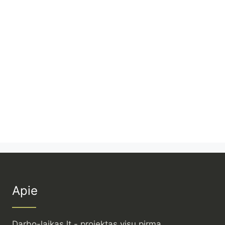
Apie
Darbo-laikas.lt - projektas visų pirma