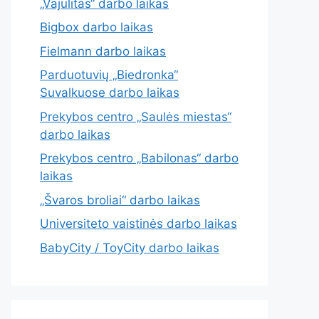
„Vajulitas“ darbo laikas
Bigbox darbo laikas
Fielmann darbo laikas
Parduotuvių „Biedronka“
Suvalkuose darbo laikas
Prekybos centro „Saulės miestas“
darbo laikas
Prekybos centro „Babilonas“ darbo
laikas
„Švaros broliai“ darbo laikas
Universiteto vaistinės darbo laikas
BabyCity / ToyCity darbo laikas