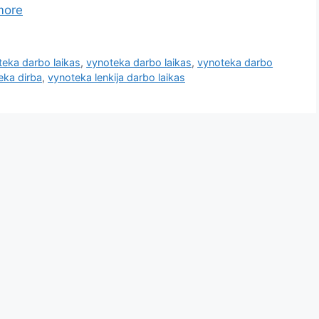
more
eka darbo laikas
,
vynoteka darbo laikas
,
vynoteka darbo
eka dirba
,
vynoteka lenkija darbo laikas