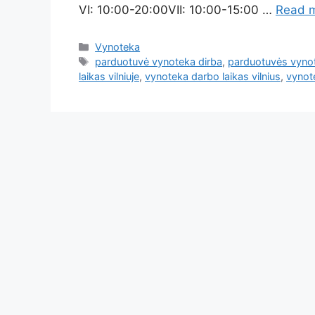
VI: 10:00-20:00VII: 10:00-15:00 …
Read 
Vynoteka
parduotuvė vynoteka dirba
,
parduotuvės vynot
laikas vilniuje
,
vynoteka darbo laikas vilnius
,
vynot