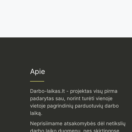
Apie
Darbo-laikas.lt - projektas visų pirma
padarytas sau, norint turėti vienoje
vietoje pagrindinių parduotuvių darbo
laiką.
Neprisiimame atsakomybės dėl netikslių
darbo laiko duomenų, nes skirtingose