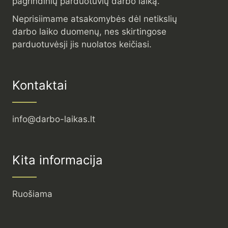
pagrindinių parduotuvių darbo laiką.
Neprisiimame atsakomybės dėl netikslių
darbo laiko duomenų, nes skirtingose
parduotuvėsji jis nuolatos keičiasi.
Kontaktai
info@darbo-laikas.lt
Kita informacija
Ruošiama