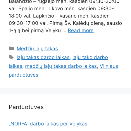
Balandžio – rugsėjo mėn. kasdien 09:30-20:00
val. Spalio mėn. ir kovo mėn. kasdien 09:30-
18:00 val. Lapkričio – vasario mėn. kasdien
09:30-17:00 val. Pirmą Šv. Kalėdų dieną, sausio
1-ąją bei pirmą Velykų …
Read more
Medžių lajų takas
laju takas darbo laikas
,
laju tako darbo
laikas
,
medžių lajų takas darbo laikas
,
Vilniaus
parduotuvės
Parduotuvės
„NORFA“ darbo laikas per Velykas